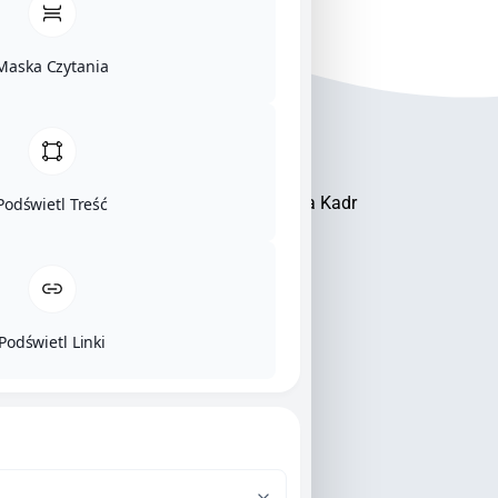
Powiatowym Urzędzie Pracy.
Maska Czytania
Akademia Kształcenia Kadr
Podświetl Treść
Podświetl Linki