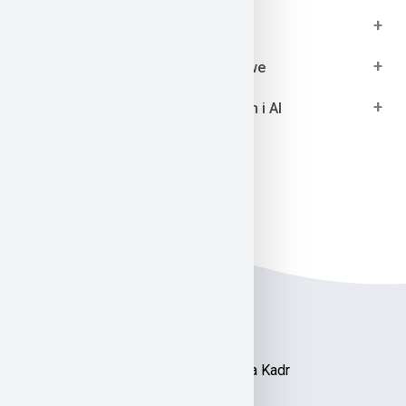
+
Szkolenia księgowe
+
Szkolenia menadżerskie i rozwojowe
+
Szkolenia z umiejętności cyfrowych i AI
Szkolenia z umiejętności miękkich
Akademia Kształcenia Kadr